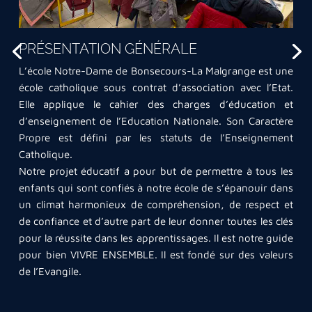
ACCUEIL DES ÉLÈVES
PRÉSENTATION GÉNÉRALE
L’école est ouverte de 07h30 à 18h00 avec des
possibilités de garderie ou étude (matin et soir).
L’école Notre-Dame de Bonsecours-La Malgrange est une
Les horaires de classes sont les suivants :
école catholique sous contrat d’association avec l’Etat.
en élémentaire :
Elle applique le cahier des charges d’éducation et
LA PASTORALE À L'ÉCOLE
– Matin : de 08h20 à 11h30 (accueil à partir de 08h10)
d’enseignement de l’Education Nationale. Son Caractère
– Après-midi : de 13h30 à 16h30 (accueil à partir de
Propre est défini par les statuts de l’Enseignement
Le projet pastoral de notre école a pour objectif de
13h20)
Catholique.
permettre à chaque enfant de s’épanouir, de grandir à la
en maternelle :
Notre projet éducatif a pour but de permettre à tous les
lumière de l’Evangile, d’approfondir sa Foi, de rencontrer
– Matin : de 08h30 à 11h30 (accueil à partir de 08h10)
enfants qui sont confiés à notre école de s’épanouir dans
d’autres religions, et de vivre le Partage
– Après-midi : de 13h30 à 16h30 (accueil à partir de
un climat harmonieux de compréhension, de respect et
La pastorale circule donc entre tous les acteurs de la
13h20)
de confiance et d’autre part de leur donner toutes les clés
communauté éducative. Elle est dans le sourire, le
pour la réussite dans les apprentissages. Il est notre guide
bonjour, l’écoute, la sanction posée avec justice et
pour bien VIVRE ENSEMBLE. Il est fondé sur des valeurs
médiation, le soutien, etc.
de l’Evangile.