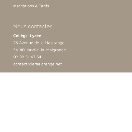
Inscriptions & Tarifs
Nous contacter
Collège-Lycée
76 Avenue de la Malgrange,
54140 Jarville-la-Malgrange
03 83 51 47 54
contact@lamalgrange.net
Ecole
2 bis rue Opalinska
54500 Vandoeuvre lès Nancy
03 83 35 25 69
direction.ndb@lamalgrange.net