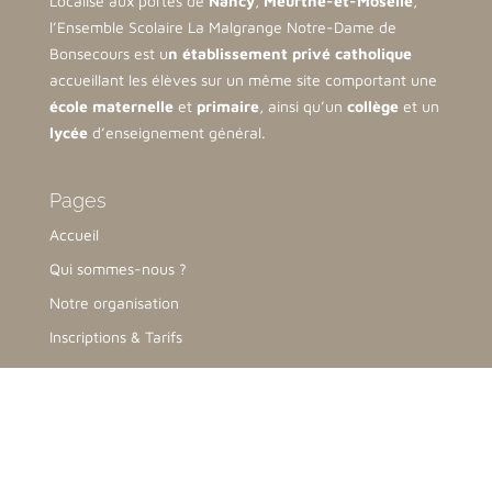
Localisé aux portes de
Nancy
,
Meurthe-et-Moselle
,
l’Ensemble Scolaire La Malgrange Notre-Dame de
Bonsecours est u
n établissement privé catholique
accueillant les élèves sur un même site comportant une
école maternelle
et
primaire
, ainsi qu’un
collège
et un
lycée
d’enseignement général.
Pages
Accueil
Qui sommes-nous ?
Notre organisation
Inscriptions & Tarifs
Nous contacter
Collège-Lycée
76 Avenue de la Malgrange,