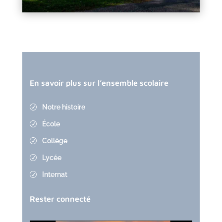
En savoir plus sur l’ensemble scolaire
Notre histoire
R
École
R
Collège
R
Lycée
R
Internat
R
Rester connecté