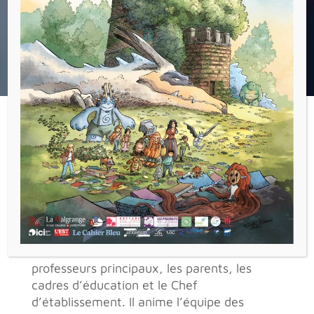
Direction
NOTRE
ÉQUIPE
Au sein de notre établissement, chaque
niveau d’enseignement
relève d’une
direction spécifique
. Le responsable de
niveau est chargé d’assurer le suivi de la
scolarité des élèves en lien avec les
professeurs principaux, les parents, les
cadres d’éducation et le Chef
d’établissement. Il anime l’équipe des