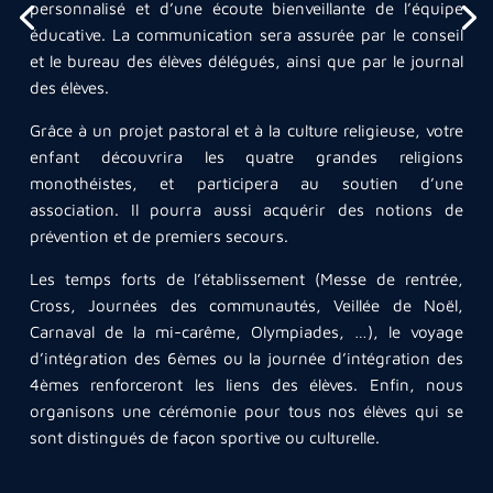
Chaque élève accompagné de ses parents bénéficiera
personnalisé et d’une écoute bienveillante de l’équipe
le mercredi
:
– Anglais (LV1),
d’une rencontre individualisée avec le chef
éducative. La communication sera assurée par le conseil
– de 08h05 à 12h15.
– Allemand (LV1 ou LV2),
d’établissement ou son adjoint lors de son inscription.
et le bureau des élèves délégués, ainsi que par le journal
– Espagnol (LV1 ou LV2).
Nous réservons un accueil spécifique des nouveaux avant
Un
temps de lecture
est prévu chaque jour de 13h50 à
des élèves.
la rentrée officielle, et la disponibilité de l’équipe
14h05.
Tous les collégiens commencent l’anglais (LV1) en classe
Grâce à un projet pastoral et à la culture religieuse, votre
pédagogique lui permettra une intégration totale. Nous
de 6e.
enfant découvrira les quatre grandes religions
organisons également des cérémonies de remise des
La deuxième langue arrive en classe de 5e : choix entre
monothéistes, et participera au soutien d’une
insignes aux élèves de 6e ainsi qu’aux nouveaux
Espagnol et Allemand.
association. Il pourra aussi acquérir des notions de
arrivants professeurs et élèves.
Il est également possible de choisir deux LV1 en 6e :
prévention et de premiers secours.
Il vous sera possible de découvrir l’établissement en
Anglais et Allemand ou Anglais et Espagnol. C’est le projet
Les temps forts de l’établissement (Messe de rentrée,
détails notamment lors de la journée portes ouvertes ou
de classe Bilangue.
Cross, Journées des communautés, Veillée de Noël,
au cours de visites guidées organisées par nos élèves.
Carnaval de la mi-carême, Olympiades, …), le voyage
d’intégration des 6èmes ou la journée d’intégration des
4èmes renforceront les liens des élèves. Enfin, nous
organisons une cérémonie pour tous nos élèves qui se
sont distingués de façon sportive ou culturelle.