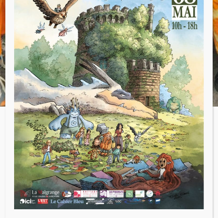
recherchés, travaillés, à des élèves venus
déguisés en groupe de manière originale et
le tout dans une ambiance très agréable.
Voir tous les articles
←
Article précédent
Article suivant
→