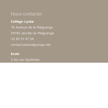
Nous contacter
Collège-Lycée
76 Avenue de la Malgrange,
54140 Jarville-la-Malgrange
03 83 51 47 54
contact@lamalgrange.net
Ecole
2 bis rue Opalinska
54500 Vandoeuvre lès Nancy
03 83 35 25 69
direction.ndb@lamalgrange.net