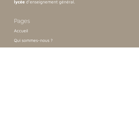
lycée
d’enseignement général.
Pages
Accueil
Qui sommes-nous ?
Notre organisation
Inscriptions & Tarifs
Nous contacter
Collège-Lycée
76 Avenue de la Malgrange,
54140 Jarville-la-Malgrange
03 83 51 47 54
contact@lamalgrange.net
Ecole