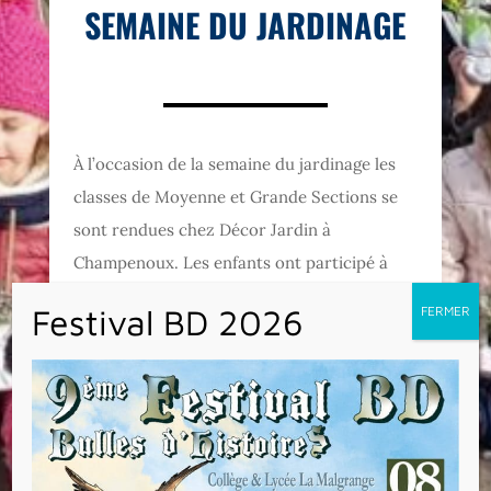
SEMAINE DU JARDINAGE
À l’occasion de la semaine du jardinage les
classes de Moyenne et Grande Sections se
sont rendues chez Décor Jardin à
Champenoux. Les enfants ont participé à
différents ateliers : décoration florale,
plantation de semis, création de jardinières.
De retour à l’école, les jolies fleurs ont été
disposées dans la cour et chacun prend
maintenant soin de l’arrosage. Avec le
retour du printemps, de nouvelles activités