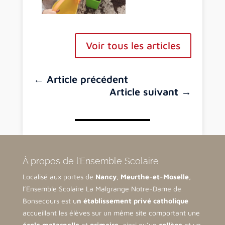
Voir tous les articles
←
Article précédent
Article suivant
→
À propos de l’Ensemble Scolaire
Localisé aux portes de
Nancy
,
Meurthe-et-Moselle
,
l’Ensemble Scolaire La Malgrange Notre-Dame de
Bonsecours est u
n établissement privé catholique
accueillant les élèves sur un même site comportant une
école maternelle
et
primaire
, ainsi qu’un
collège
et un