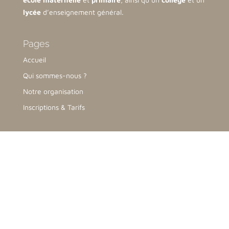
lycée
d’enseignement général.
Pages
Accueil
Qui sommes-nous ?
Notre organisation
Inscriptions & Tarifs
Nous contacter
Collège-Lycée
76 Avenue de la Malgrange,
54140 Jarville-la-Malgrange
03 83 51 47 54
contact@lamalgrange.net
Ecole