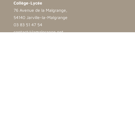
Collège-Lycée
76 Avenue de la Malgrange,
54140 Jarville-la-Malgrange
03 83 51 47 54
contact@lamalgrange.net
Ecole
2 bis rue Opalinska
54500 Vandoeuvre lès Nancy
03 83 35 25 69
direction.ndb@lamalgrange.net
© 2021 La Malgrange Notre Dame de Bonsecours -
Mentions
légales