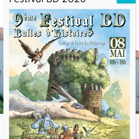
Les Portes Ouvertes se tiendront le
Samedi
26 mars 2022 de 09h30 à 13h30
.
Venez visiter notre établissement afin de
découvrir nos projets.