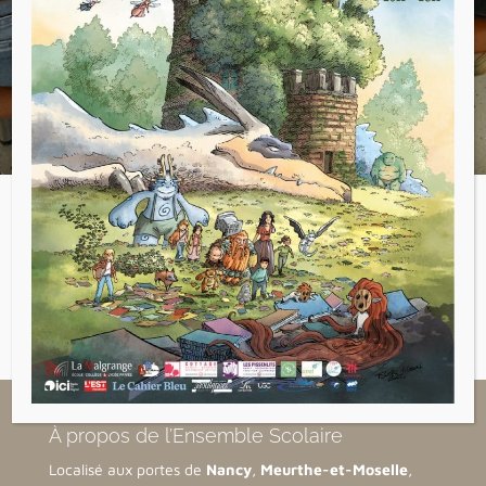
expériences au
Planétarium à Epinal
.
Voir tous les articles
←
Article précédent
Article suivant
→
À propos de l’Ensemble Scolaire
Localisé aux portes de
Nancy
,
Meurthe-et-Moselle
,