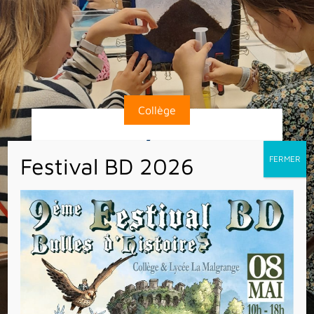
Collège
PLANÉTARIUM
Quatre classes de 5e ont découvert la
formation des chambres à magma et son
cheminement à l’intérieur d’un volcan, ainsi
que les phases lunaires à travers des