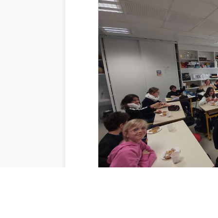
accueillant les élèves sur un même site comport
primaire
, ainsi qu’un
collège
et un
lycée
d’ensei
© 2021 La Malgrange Notre Dame de Bonsecours -
Ment