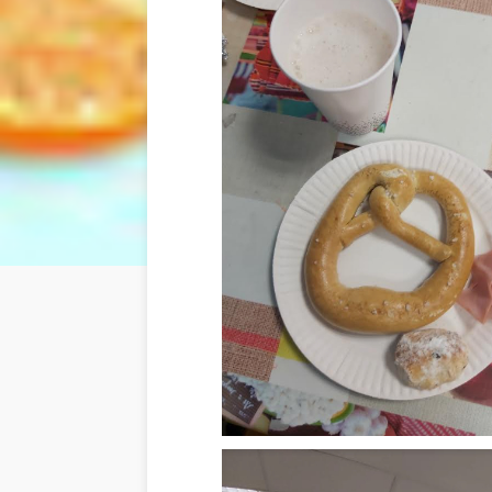
À propos de l’Ensemble 
Localisé aux portes de
Nancy
,
Meurthe-et-Mose
Malgrange Notre-Dame de Bonsecours est u
n ét