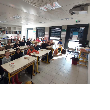
ant une
école maternelle
et
Notre organisation
gnement général.
Inscriptions & Tarifs
ions légales