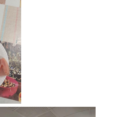
Scolaire
Pages
lle
, l’Ensemble Scolaire La
Accueil
ablissement privé catholique
Qui sommes-nous ?