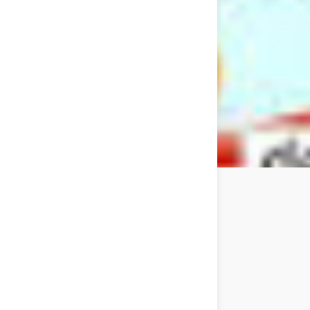
Nous contacter
Collège-Lycée
76 Avenue de la Malgrange,