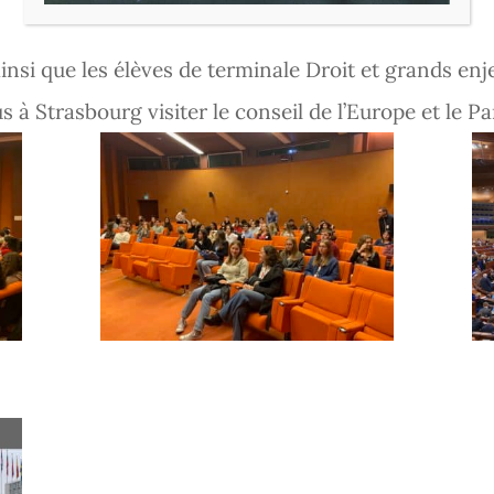
ainsi que les élèves de terminale Droit et grands e
 à Strasbourg visiter le conseil de l’Europe et le 
Scolaire
Pages
lle
, l’Ensemble Scolaire La
Accueil
ablissement privé catholique
Qui sommes-nous ?