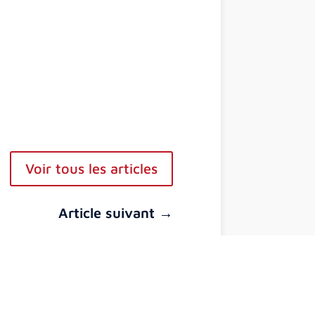
54140 Jarville-la-Malgrange
03 83 51 47 54
contact@lamalgrange.net
Ecole
2 bis rue Opalinska
54500 Vandoeuvre lès Nancy
03 83 35 25 69
direction.ndb@lamalgrange.net
Voir tous les articles
Article suivant
→