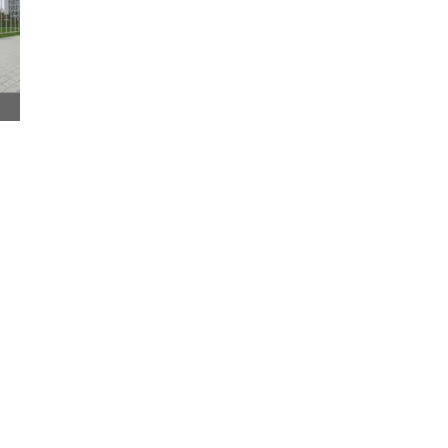
ant une
école maternelle
et
Notre organisation
gnement général.
Inscriptions & Tarifs
ions légales