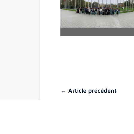
accueillant les élèves sur un même site comport
primaire
, ainsi qu’un
collège
et un
lycée
d’ensei
© 2021 La Malgrange Notre Dame de Bonsecours -
Ment
←
Article précédent