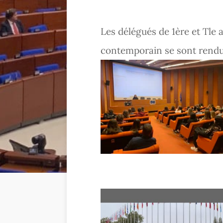
Les délégués de 1ère et Tle 
contemporain se sont rendus
À propos de l’Ensemble 
Localisé aux portes de
Nancy
,
Meurthe-et-Mose
Malgrange Notre-Dame de Bonsecours est u
n ét