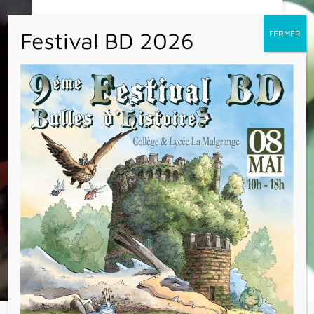
12 élèves de CM1 et CM2 ont participé ce
mercredi 16 novembre à l’Open de tennis de
table organisé par l’Ugsel.
Cet open a rassemblé une cinquantaine
d’élèves de différents établissements, afin de
découvrir et se perfectionner mais aussi
s’initier au tennis de table handisport. 3
ateliers étaient proposés : handisport T.T. –
points de règlements et travail du service –
et tournoi.
Un grand merci aux organisateurs et
professeurs d’E.P.S., grâce à qui les élèves
ont passé un bel après-midi !