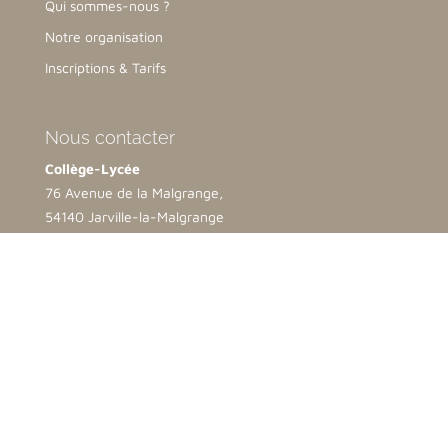
Qui sommes-nous ?
Notre organisation
Inscriptions & Tarifs
Nous contacter
Collège-Lycée
76 Avenue de la Malgrange,
54140 Jarville-la-Malgrange
03 83 51 47 54
contact@lamalgrange.net
Ecole
2 bis rue Opalinska
54500 Vandoeuvre lès Nancy
03 83 35 25 69
direction.ndb@lamalgrange.net