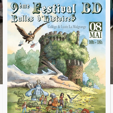
Du 11 au 17 octobre avait lieu la semaine du
goût. Ce fut l’occasion pour les élèves des
classes de CP et CE1 de découvrir un agrume
particulier : la bergamote. Tout au long de
cette semaine, les enfants ont élargi leur
connaissance sur cet agrume et ont pu
découvrir notamment les secrets de
fabrication du bonbon à la bergamote.
Chaque jour, une dégustation était proposée
aux enfants : bonbon, madeleine, infusion,
sirop, le tout à la bergamote bien sûr !