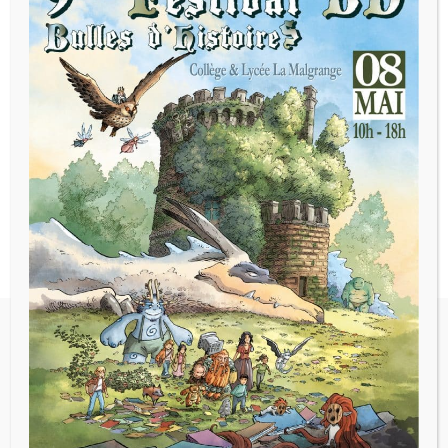
Avec les élèves de la classe de grande
section, les élèves de MS ont confectionné 4
gâteaux aux pommes : yaourt, farine, sucre,
œufs, sucre vanillé, levure, huile, sans
oublier les pommes. Un vrai régal !