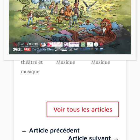
Chorale et
Chorale et
Option
orchestre
orchestre
théâtre
Option
Option
Option
théâtre et
Musique
Musique
musique
Voir tous les articles
←
Article précédent
Article suivant
→