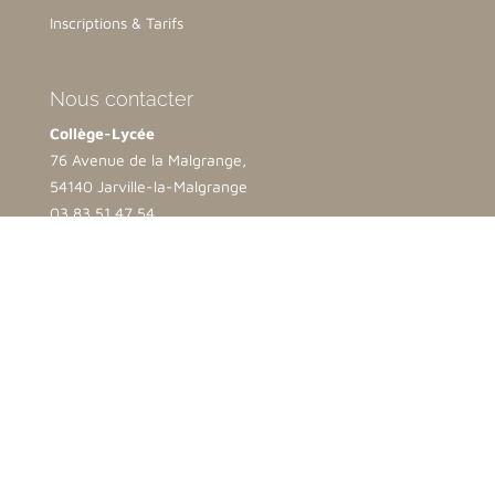
Inscriptions & Tarifs
Nous contacter
Collège-Lycée
76 Avenue de la Malgrange,
54140 Jarville-la-Malgrange
03 83 51 47 54
contact@lamalgrange.net
Ecole
2 bis rue Opalinska
54500 Vandoeuvre lès Nancy
03 83 35 25 69
direction.ndb@lamalgrange.net