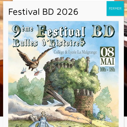
Une fin d’année très artistique à la
Malgrange.
Les élèves de la chorale et de l’orchestre ont
interprété leurs morceaux fin mai à leurs
parents et camarades. Le lendemain, ce sont
les lycéens de l’option théâtre, accompagnés
de l’option musique qui ont présenté leur
pièce. Enfin, les musiciens de l’option
musique ont joué et chanté dans la cour.
Des moments très agréables, où les élèves
ont révélé leurs talents.