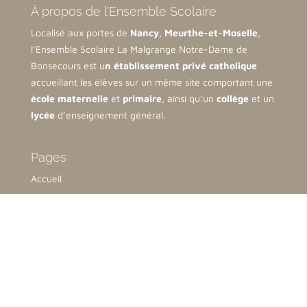
À propos de l’Ensemble Scolaire
Localisé aux portes de
Nancy
,
Meurthe-et-Moselle
,
l’Ensemble Scolaire La Malgrange Notre-Dame de
Bonsecours est u
n établissement privé catholique
accueillant les élèves sur un même site comportant une
école maternelle
et
primaire
, ainsi qu’un
collège
et un
lycée
d’enseignement général.
Pages
Accueil
Qui sommes-nous ?
Notre organisation
Inscriptions & Tarifs
Nous contacter