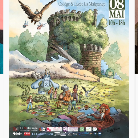
élèves de l’option et de l’enseignement de
spécialité Cinéma Audiovisuel, le 24 janvier
dernier.
La vidéaste de l’association Les Yeux de
l’Ouie est venue montrer quelques-uns de
ses travaux, puis chaque groupe d’élève a
présenté son projet et a pu échanger avec
cette professionnelle.
Voir tous les articles
←
Article précédent