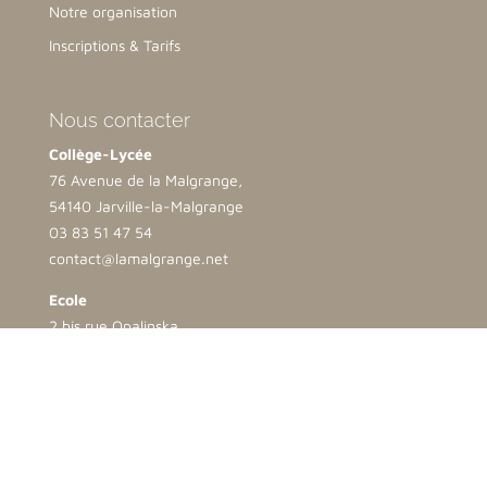
Notre organisation
Inscriptions & Tarifs
Nous contacter
Collège-Lycée
76 Avenue de la Malgrange,
54140 Jarville-la-Malgrange
03 83 51 47 54
contact@lamalgrange.net
Ecole
2 bis rue Opalinska
54500 Vandoeuvre lès Nancy
03 83 35 25 69
direction.ndb@lamalgrange.net