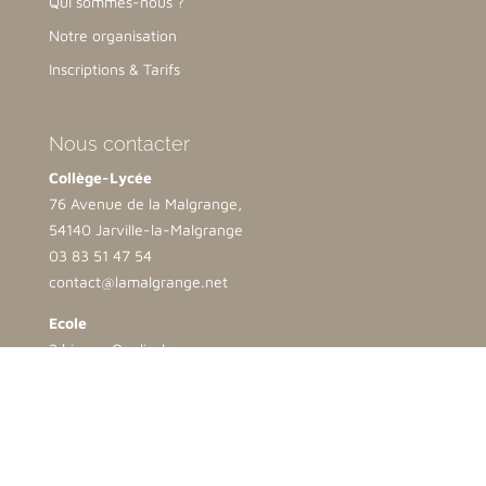
Qui sommes-nous ?
Notre organisation
Inscriptions & Tarifs
Nous contacter
Collège-Lycée
76 Avenue de la Malgrange,
54140 Jarville-la-Malgrange
03 83 51 47 54
contact@lamalgrange.net
Ecole
2 bis rue Opalinska
54500 Vandoeuvre lès Nancy
03 83 35 25 69
direction.ndb@lamalgrange.net