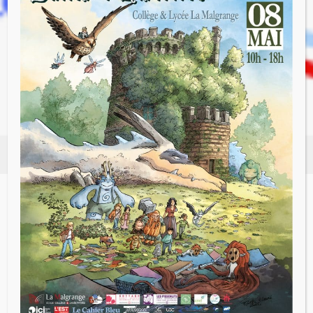
chance de pouvoir pratiquer de l’aviron au
Sport Nautique de Nancy.
Ils ont pu s’entraîner sur des ergomètres,
puis partir en bateau en binôme sur la
Meurthe. A la fin du cycle, les élèves de CM2
ont obtenu leur diplôme d’apprenti rameur.
Voir tous les articles