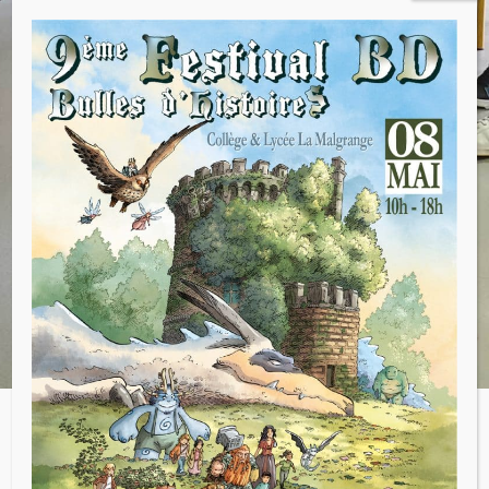
participer à une sensibilisation au concert
Ruptur. Cela a été l’occasion d’échanges
enrichissants avec Manon Albizatti, Chargée
des relations avec les publics au
Centre
Culturel André Malraux
, et Marie, qui y
effectue un service civique. Ils ont ainsi pu
se rendre compte qu’en Arts, il pouvait être
intéressant aussi de sortir de sa zone de
confort, d’explorer de nouvelles matières
sonores et des modes de composition
différents.
Ils ont assisté au concert le lendemain, et
ont été surpris par la complexité rythmique
et la précision dont les musiciens devaient
faire preuve. Ils ont pu ainsi vivre une