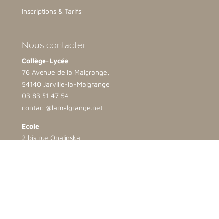
Inscriptions & Tarifs
Nous contacter
Collège-Lycée
76 Avenue de la Malgrange,
54140 Jarville-la-Malgrange
03 83 51 47 54
contact@lamalgrange.net
Ecole
2 bis rue Opalinska
54500 Vandoeuvre lès Nancy
03 83 35 25 69
direction.ndb@lamalgrange.net