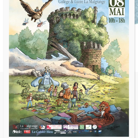
CE1 bleu se sont rendus Salle Poirel afin
d’assister à un concert pédagogique : « La
Force Du Destin ». Les enfants ont pu
découvrir l’oeuvre de Antonin Dvořák
:
Symphonie n°9 en mi mineur
, B. 178, opus
95, dite
Du Nouveau Monde.
Voir tous les articles
←
Article précédent
Article suivant
→