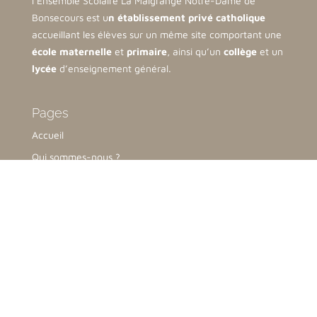
l’Ensemble Scolaire La Malgrange Notre-Dame de
Bonsecours est u
n établissement privé catholique
accueillant les élèves sur un même site comportant une
école maternelle
et
primaire
, ainsi qu’un
collège
et un
lycée
d’enseignement général.
Pages
Accueil
Qui sommes-nous ?
Notre organisation
Inscriptions & Tarifs
Nous contacter
Collège-Lycée
76 Avenue de la Malgrange,
54140 Jarville-la-Malgrange