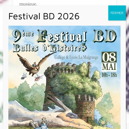
musique.
Monsieur Claudel les a accueillis et leur a
fait découvrir des instruments à vent :
trompette, tuba, trombone, bugle,…Les
enfants ont appris ce qu’est une
embouchure, un piston, des pistons,…
Un grand merci à Monsieur Claudel ! Les
enfants ont passé un très bon moment !