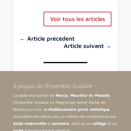
Voir tous les articles
←
Article précédent
Article suivant
→
À propos de l’Ensemble Scolaire
Localisé aux portes de
Nancy
,
Meurthe-et-Moselle
,
l’Ensemble Scolaire La Malgrange Notre-Dame de
Bonsecours est u
n établissement privé catholique
accueillant les élèves sur un même site comportant une
école maternelle
et
primaire
, ainsi qu’un
collège
et un
lycée
d’enseignement général.