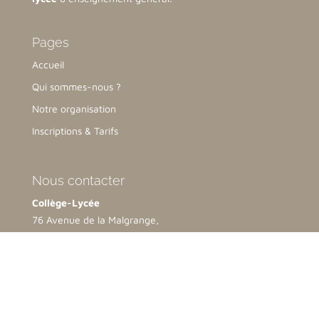
Pages
Accueil
Qui sommes-nous ?
Notre organisation
Inscriptions & Tarifs
Nous contacter
Collège-Lycée
76 Avenue de la Malgrange,
54140 Jarville-la-Malgrange
03 83 51 47 54
contact@lamalgrange.net
Ecole
2 bis rue Opalinska