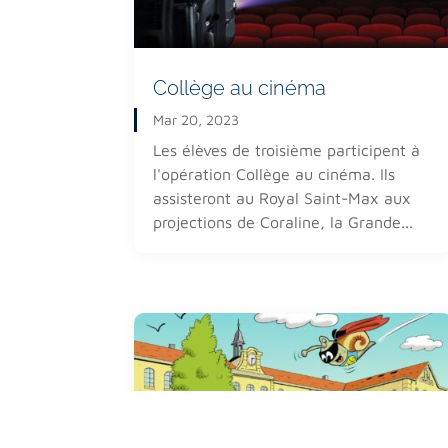
Localisé aux portes de
Nancy
,
Meurthe-et-Mose
Malgrange Notre-Dame de Bonsecours est u
n ét
accueillant les élèves sur un même site comport
primaire
, ainsi qu’un
collège
et un
lycée
d’ensei
Collège au cinéma
Mar 20, 2023
Les élèves de troisième participent à
l'opération Collège au cinéma. Ils
assisteront au Royal Saint-Max aux
projections de Coraline, la Grande...
© 2021 La Malgrange Notre Dame de Bonsecours -
Ment