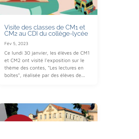
Collège-Lycée
76 Avenue de la Malgrange,
54140 Jarville-la-Malgrange
03 83 51 47 54
Visite des classes de CM1 et
CM2 au CDI du collège-lycée
contact@lamalgrange.net
Fév 5, 2023
Ecole
2 bis rue Opalinska
Ce lundi 30 janvier, les élèves de CM1
54500 Vandoeuvre lès Nancy
et CM2 ont visité l'exposition sur le
03 83 35 25 69
thème des contes, "Les lectures en
direction.ndb@lamalgrange.net
boîtes", réalisée par des élèves de...