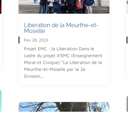
lle
, l’Ensemble Scolaire La
Accueil
ablissement privé catholique
Qui sommes-nous ?
ant une
école maternelle
et
Notre organisation
gnement général.
Libération de la Meurthe-et-
Inscriptions & Tarifs
Moselle
Fév 28, 2023
Projet EMC : la Libération Dans le
cadre du projet d'EMC (Enseignement
Moral et Civique) “La Libération de la
Meurthe-et-Moselle par la 2e
Division...
ions légales